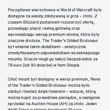
Początkowo wierzchowce w World of Warcraft były
dostępne za walutę zdobywaną w grze – złoto. Z
czasem Blizzard postanowił rozszerzyć ofertę,
pozwalając płacić realną gotówką oraz
wprowadzając wersję premium skinów, które były
znacznie droższe. The Trader’s Gilded Brutosaur
był właśnie takim dodatkiem – estetycznie
zmodyfikowanym odpowiednikiem wcześniejszego
mounta. Gracze mogli go nabyć bezpośrednio za
78 euro (lub 90 dolarów) w Item Shopie.
Choć mount był dostępny w wersji premium, Reins
of the Trader's Gilded Brutosaur można było
zdobyć również dzięki tokenom – walucie, którą
można kupić za prawdziwe pieniądze, a następnie
sprzedać na Auction House (AH) za złoto. Jeden
WoW Token w sklepie kosztował 20 euro,