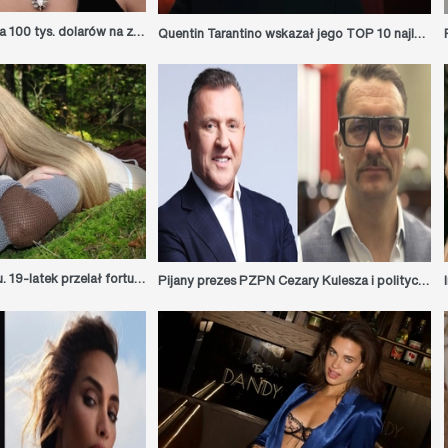
Lady Gaga przekazała 100 tys. dolarów na zdrowie psychiczne polskiej młodzieży
Quentin Tarantino wskazał jego TOP 10 najlepszych filmów XXI wieku
Polski Twitch w szoku. 19-latek przelał fortunę streamerce
Pijany prezes PZPN Cezary Kulesza i politycy PiSu śpiewają „Barkę” [VIDEO]