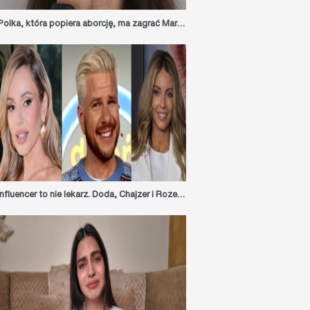
Polka, która popiera aborcję, ma zagrać Maryję w kontynuacji Pasji (2004). Polacy „donoszą” na nią producentom filmu
Influencer to nie lekarz. Doda, Chajzer i Rozenek ukarani za reklamowanie suplementów