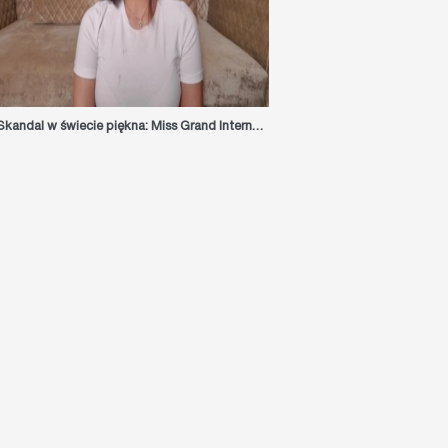
Skandal w świecie piękna: Miss Grand International 2024 zrzeka się tytułu i ujawnia szokujące kulisy konkursu