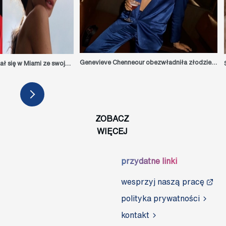
Genevieve Chenneour obezwładniła złodzieja. Aktorka Bridgertonów nie dała się okraść [VIDEO]
Kylian Mbappé pokazał się w Miami ze swoją... 35-letnią trans dziewczyną [ZDJĘCIA]
ZOBACZ
WIĘCEJ
przydatne linki
wesprzyj naszą pracę
polityka prywatności
kontakt