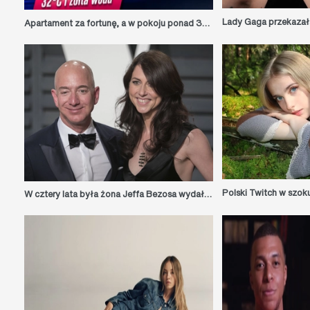
Apartament za fortunę, a w pokoju ponad 32 stopnie i żółta woda! Nagranie Książula z pobytu w nowym hotelu Gołębiewski obiegło sieć
W cztery lata była żona Jeffa Bezosa wydała już połowę swojego majątku