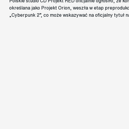
Polskie studio CD Projekt RED oficjalnie ogłosiło, że k
określana jako Projekt Orion, weszła w etap preprodukc
„Cyberpunk 2”, co może wskazywać na oficjalny tytuł 