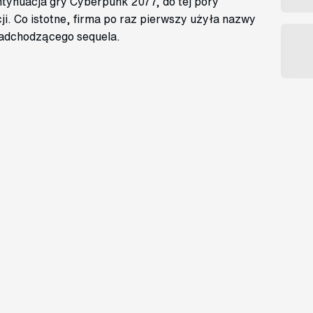
ontynuacja gry Cyberpunk 2077, do tej pory
ji. Co istotne, firma po raz pierwszy użyła nazwy
nadchodzącego sequela.