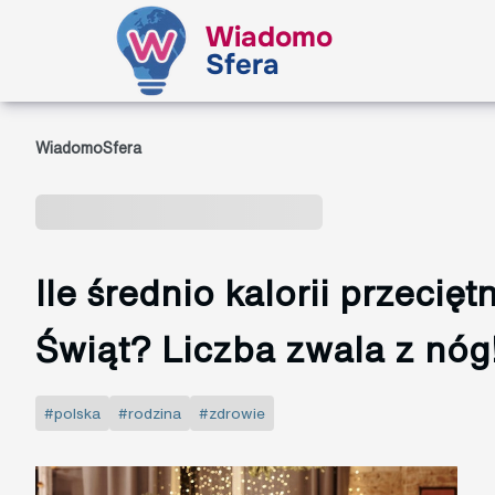
Wiadomo
Sfera
WiadomoSfera
Ile średnio kalorii przecię
Świąt? Liczba zwala z nóg
#polska
#rodzina
#zdrowie