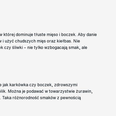
w której dominuje tłuste mięso i boczek. Aby danie
w i użyć chudszych mięs oraz kiełbas. Nie
k czy śliwki – nie tylko wzbogacają smak, ale
ie jak karkówka czy boczek, zdrowszymi
rólik. Można je podawać w towarzystwie żurawin,
y. Taka różnorodność smaków z pewnością