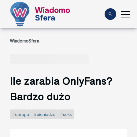
Wiadomo
Sfera
WiadomoSfera
Ile zarabia OnlyFans?
Bardzo dużo
#europa
#pieniadze
#seks