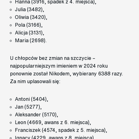
Hanna (3916, spadek z 4. miejsca),
Julia (3482),
Oliwia (3420),
Pola (3166),
Alicja (3131),
Maria (2698).
U chłopców bez zmian na szczycie –
najpopularniejszym imieniem w 2024 roku
ponownie został Nikodem, wybierany 6388 razy.
Za nim uplasowali się:
Antoni (5404),
Jan (5277),
Aleksander (5170),
Leon (4669, awans z 6. miejsca),
Franciszek (4574, spadek z 5. miejsca),
Ignacy (4229, awans z 8. miejsca),