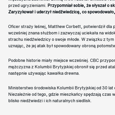
przed ugryzieniami.
Przypomniał sobie, że słyszał o sk
Zaryzykował i uderzył niedźwiedzicę, co spowodowało, 
Oficer straży leśnej, Matthew Corbett, potwierdził dla 
wcześniej znana służbom i zazwyczaj uciekała na widok
strachu niedźwiedzicy o swoje młode. W związku z tym 
uznając, że jej atak był spowodowany obroną potomst
Podobne historie miały miejsce wcześniej. CBC przypom
mężczyzna z Kolumbii Brytyjskiej obronił się przed ata
następnie używając kawałka drewna.
Ministerstwo środowiska Kolumbii Brytyjskiej od 30 lat o
Niezależnie od tego, gdzie mieszkańcy spędzają czas w
blisko niedźwiedzi i ich naturalnych siedlisk.