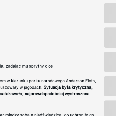
a, zadając mu sprytny cios
ktem w kierunku parku narodowego Anderson Flats,
buszowały w jagodach.
Sytuacja była krytyczna,
 zaatakowała, najprawdopodobniej wystraszona
r między sobą a niedźwiedzicą, co uchroniło go