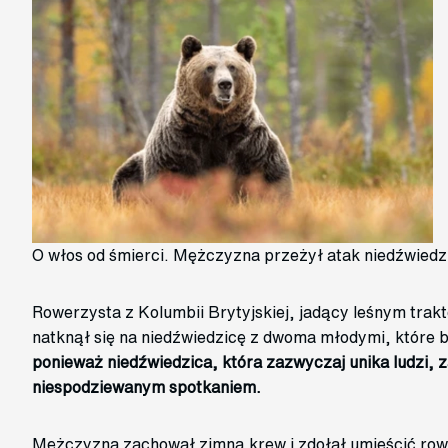
O włos od śmierci. Mężczyzna przeżył atak niedźwiedzi
Rowerzysta z Kolumbii Brytyjskiej, jadący leśnym tra
natknął się na niedźwiedzicę z dwoma młodymi, które 
ponieważ niedźwiedzica, która zazwyczaj unika ludzi,
niespodziewanym spotkaniem.
Mężczyzna zachował zimną krew i zdołał umieścić rowe