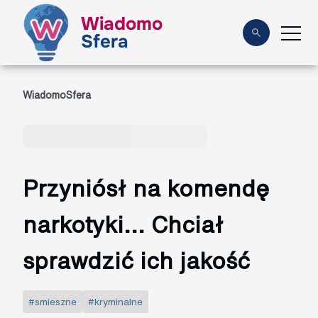
Wiadomo
Sfera
WiadomoSfera
Przyniósł na komendę
narkotyki... Chciał
sprawdzić ich jakość
#smieszne
#kryminalne