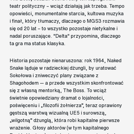
teatr polityczny – wciąż działają jak trzeba. Tempo
opowieści, monumentalne starcia, kultowa muzyka
i finał, który tłumaczy, dlaczego o MGS3 rozmawia
się od 20 lat – to wszystko pozostaje nietykalne i
nadal poruszające. "Delta" przypomina, dlaczego
ta gra ma status klasyka.
Historia pozostaje nienaruszona: rok 1964, Naked
Snake ląduje w radzieckiej dżungli, by uratować
Sokołowa i zniweczyć plany związane z
Shagohodem — a przede wszystkim skonfrontować
się z własną mentorką, The Boss. To wciąż
świetnie opowiedziany dramat o lojalności,
poświęceniu i „filozofii żołnierza”, teraz oprawiony
gęstszą warstwą wizualną UE5 i surowszą,
„wilgotną” dżunglą, która robi kapitalne pierwsze
wrażenie. Głosy aktorów (w tym kapitalnego