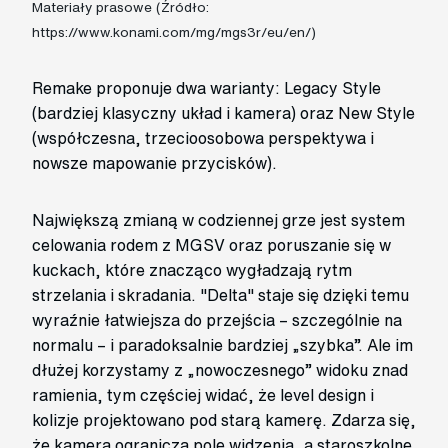
Materiały prasowe (Źródło:
https://www.konami.com/mg/mgs3r/eu/en/)
Remake proponuje dwa warianty: Legacy Style
(bardziej klasyczny układ i kamera) oraz New Style
(współczesna, trzecioosobowa perspektywa i
nowsze mapowanie przycisków).
Największą zmianą w codziennej grze jest system
celowania rodem z MGSV oraz poruszanie się w
kuckach, które znacząco wygładzają rytm
strzelania i skradania. "Delta" staje się dzięki temu
wyraźnie łatwiejsza do przejścia – szczególnie na
normalu – i paradoksalnie bardziej „szybka”. Ale im
dłużej korzystamy z „nowoczesnego” widoku znad
ramienia, tym częściej widać, że level design i
kolizje projektowano pod starą kamerę. Zdarza się,
że kamera ogranicza pole widzenia, a staroszkolne