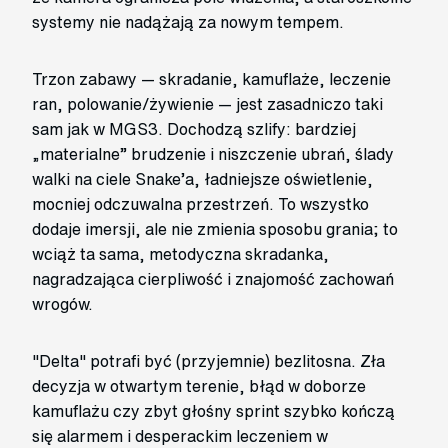
systemy nie nadążają za nowym tempem.
Trzon zabawy — skradanie, kamuflaże, leczenie
ran, polowanie/żywienie — jest zasadniczo taki
sam jak w MGS3. Dochodzą szlify: bardziej
„materialne” brudzenie i niszczenie ubrań, ślady
walki na ciele Snake’a, ładniejsze oświetlenie,
mocniej odczuwalna przestrzeń. To wszystko
dodaje imersji, ale nie zmienia sposobu grania; to
wciąż ta sama, metodyczna skradanka,
nagradzająca cierpliwość i znajomość zachowań
wrogów.
"Delta" potrafi być (przyjemnie) bezlitosna. Zła
decyzja w otwartym terenie, błąd w doborze
kamuflażu czy zbyt głośny sprint szybko kończą
się alarmem i desperackim leczeniem w