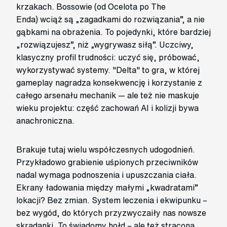
krzakach. Bossowie (od Ocelota po The
Enda) wciąż są „zagadkami do rozwiązania”, a nie
gąbkami na obrażenia. To pojedynki, które bardziej
„rozwiązujesz”, niż „wygrywasz siłą”. Uczciwy,
klasyczny profil trudności: uczyć się, próbować,
wykorzystywać systemy. "Delta" to gra, w której
gameplay nagradza konsekwencję i korzystanie z
całego arsenału mechanik — ale też nie maskuje
wieku projektu: część zachowań AI i kolizji bywa
anachroniczna.
Brakuje tutaj wielu współczesnych udogodnień.
Przykładowo grabienie uśpionych przeciwników
nadal wymaga podnoszenia i upuszczania ciała.
Ekrany ładowania między małymi „kwadratami”
lokacji? Bez zmian. System leczenia i ekwipunku –
bez wygód, do których przyzwyczaiły nas nowsze
skradanki. To świadomy hołd – ale też stracona