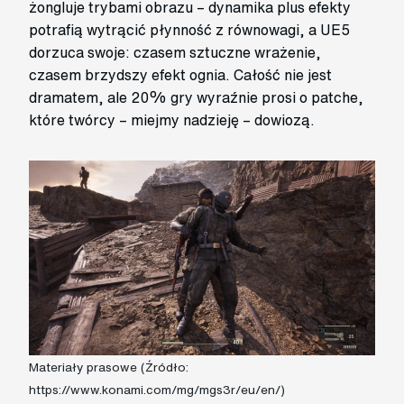
żongluje trybami obrazu – dynamika plus efekty
potrafią wytrącić płynność z równowagi, a UE5
dorzuca swoje: czasem sztuczne wrażenie,
czasem brzydszy efekt ognia. Całość nie jest
dramatem, ale 20% gry wyraźnie prosi o patche,
które twórcy – miejmy nadzieję – dowiozą.
Materiały prasowe (Źródło:
https://www.konami.com/mg/mgs3r/eu/en/)