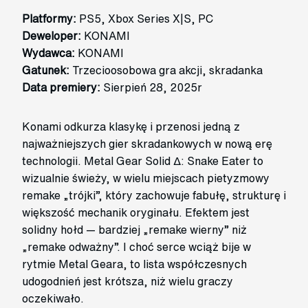
Platformy:
PS5, Xbox Series X|S, PC
Deweloper:
KONAMI
Wydawca:
KONAMI
Gatunek:
Trzecioosobowa gra akcji, skradanka
Data premiery:
Sierpień 28, 2025r
Konami odkurza klasykę i przenosi jedną z
najważniejszych gier skradankowych w nową erę
technologii. Metal Gear Solid Δ: Snake Eater to
wizualnie świeży, w wielu miejscach pietyzmowy
remake „trójki”, który zachowuje fabułę, strukturę i
większość mechanik oryginału. Efektem jest
solidny hołd — bardziej „remake wierny” niż
„remake odważny”. I choć serce wciąż bije w
rytmie Metal Geara, to lista współczesnych
udogodnień jest krótsza, niż wielu graczy
oczekiwało.