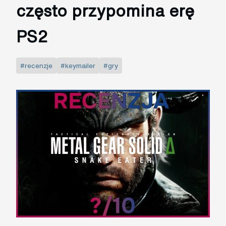
często przypomina erę
PS2
#recenzje
#keymailer
#gry