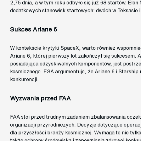
2,75 dnia, a w tym roku odbyło się już 68 startów. El
dodatkowych stanowisk startowych: dwóch w Teksasie i
Sukces Ariane 6
W kontekście krytyki SpaceX, warto również wspomnieć
Ariane 6, której pierwszy lot zakończył się sukcesem. A
posiadająca odzyskiwalnych komponentów, jest postrzeg
kosmicznego. ESA argumentuje, że Ariane 6 i Starship m
konkurencji.
Wyzwania przed FAA
FAA stoi przed trudnym zadaniem zbalansowania oczek
organizacji przyrodniczych. Decyzje dotyczące operac
dla przyszłości branży kosmicznej. Wymaga to nie tylko
także ochrony środowiska i zapewnienia zdrowej konkur