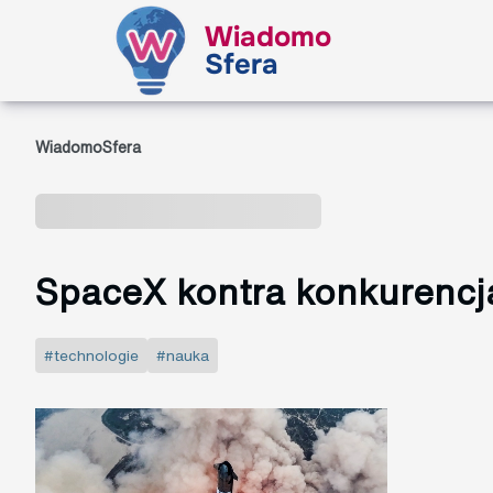
Wiadomo
Sfera
WiadomoSfera
SpaceX kontra konkurencj
#technologie
#nauka