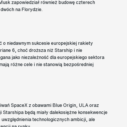
on Musk zapowiedział również budowę czterech
 dwóch na Florydzie.
 o niedawnym sukcesie europejskiej rakiety
riane 6, choć droższa niż Starship i nie
ana jako niezależność dla europejskiego sektora
ają różne cele i nie stanowią bezpośredniej
iwań SpaceX z obawami Blue Origin, ULA oraz
ji Starshipa będą miały dalekosiężne konsekwencje
 uwzględnienia technologicznych ambicji, ale
encji na rynku.