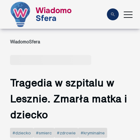
Wiadomo
Sfera
WiadomoSfera
Tragedia w szpitalu w
Lesznie. Zmarła matka i
dziecko
#dziecko
#smierc
#zdrowie
#kryminalne