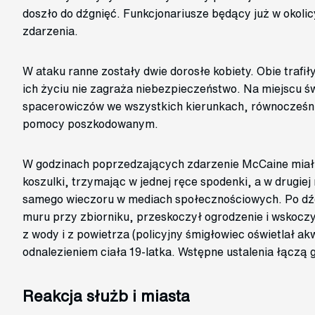
doszło do dźgnięć. Funkcjonariusze będący już w okolic
zdarzenia.
W ataku ranne zostały dwie dorosłe kobiety. Obie trafiły
ich życiu nie zagraża niebezpieczeństwo. Na miejscu św
spacerowiczów we wszystkich kierunkach, równocześnie
pomocy poszkodowanym.
W godzinach poprzedzających zdarzenie McCaine miał 
koszulki, trzymając w jednej ręce spodenki, a w drugiej
samego wieczoru w mediach społecznościowych. Po dź
muru przy zbiorniku, przeskoczył ogrodzenie i wskoc
z wody i z powietrza (policyjny śmigłowiec oświetlał ak
odnalezieniem ciała 19‑latka. Wstępne ustalenia łączą 
Reakcja służb i miasta