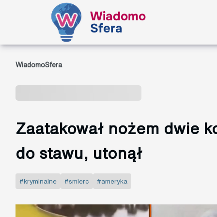
Wiadomo
Sfera
WiadomoSfera
Zaatakował nożem dwie ko
do stawu, utonął
#kryminalne
#smierc
#ameryka