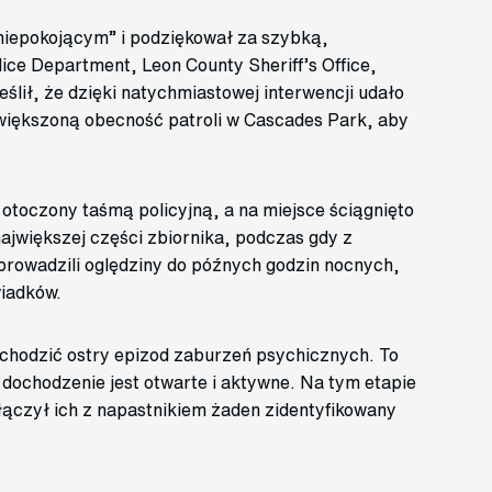
niepokojącym” i podziękował za szybką,
ice Department, Leon County Sheriff’s Office,
ślił, że dzięki natychmiastowej interwencji udało
iększoną obecność patroli w Cascades Park, aby
otoczony taśmą policyjną, a na miejsce ściągnięto
największej części zbiornika, podczas gdy z
y prowadzili oględziny do późnych godzin nocnych,
wiadków.
echodzić ostry epizod zaburzeń psychicznych. To
 dochodzenie jest otwarte i aktywne. Na tym etapie
 łączył ich z napastnikiem żaden zidentyfikowany