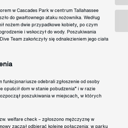
zorem w Cascades Park w centrum Tallahassee
doszło do gwałtownego ataku nożownika. Według
ranił nożem dwie przypadkowe kobiety, po czym
 ogrodzenie i wskoczył do wody. Poszukiwania
Dive Team zakończyły się odnalezieniem jego ciała
enia
 funkcjonariusze odebrali zgłoszenie od osoby
le opuścił dom w stanie pobudzenia” i w razie
 rozpoczął poszukiwania w miejscach, w których
tzw. welfare check – zgłoszono mężczyznę w
mowy zaczął odbierać kolejne połączenia: w parku