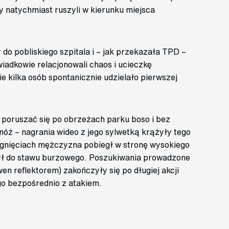
y natychmiast ruszyli w kierunku miejsca
 do pobliskiego szpitala i – jak przekazała TPD –
iadkowie relacjonowali chaos i ucieczkę
 kilka osób spontanicznie udzielało pierwszej
poruszać się po obrzeżach parku boso i bez
 nóż – nagrania wideo z jego sylwetką krążyły tego
gnięciach mężczyzna pobiegł w stronę wysokiego
zył do stawu burzowego. Poszukiwania prowadzone
wen reflektorem) zakończyły się po długiej akcji
go bezpośrednio z atakiem.