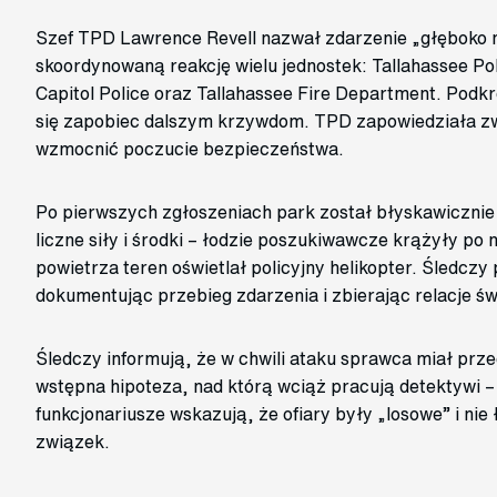
Szef TPD Lawrence Revell nazwał zdarzenie „głęboko 
skoordynowaną reakcję wielu jednostek: Tallahassee Pol
Capitol Police oraz Tallahassee Fire Department. Podkre
się zapobiec dalszym krzywdom. TPD zapowiedziała zw
wzmocnić poczucie bezpieczeństwa.
Po pierwszych zgłoszeniach park został błyskawicznie 
liczne siły i środki – łodzie poszukiwawcze krążyły po 
powietrza teren oświetlał policyjny helikopter. Śledcz
dokumentując przebieg zdarzenia i zbierając relacje ś
Śledczy informują, że w chwili ataku sprawca miał prz
wstępna hipoteza, nad którą wciąż pracują detektywi –
funkcjonariusze wskazują, że ofiary były „losowe” i nie
związek.