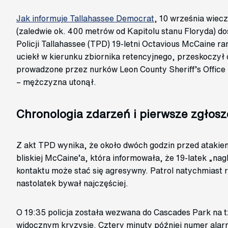
Jak informuje Tallahassee Democrat
, 10 września wiec
(zaledwie ok. 400 metrów od Kapitolu stanu Floryda) 
Policji Tallahassee (TPD) 19‑letni Octavious McCaine 
uciekł w kierunku zbiornika retencyjnego, przeskoczył
prowadzone przez nurków Leon County Sheriff’s Office 
– mężczyzna utonął.
Chronologia zdarzeń i pierwsze zgłosz
Z akt TPD wynika, że około dwóch godzin przed atakiem
bliskiej McCaine’a, która informowała, że 19‑latek „nag­
kontaktu może stać się agresywny. Patrol natychmiast
nastolatek bywał najczęściej.
O 19:35 policja została wezwana do Cascades Park na 
widocznym kryzysie. Cztery minuty później numer alar