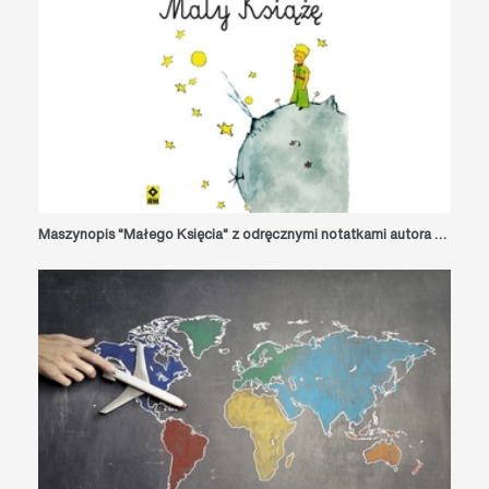
Maszynopis "Małego Księcia" z odręcznymi notatkami autora na sprzedaż za 1,25 mln dolarów