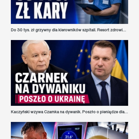
Do 30 tys. zł grzywny dla kierowników szpitali. Resort zdrowia szykuje nowe limity pracy medyków
Kaczyński wzywa Czarnka na dywanik. Poszło o pieniądze dla Ukrainy