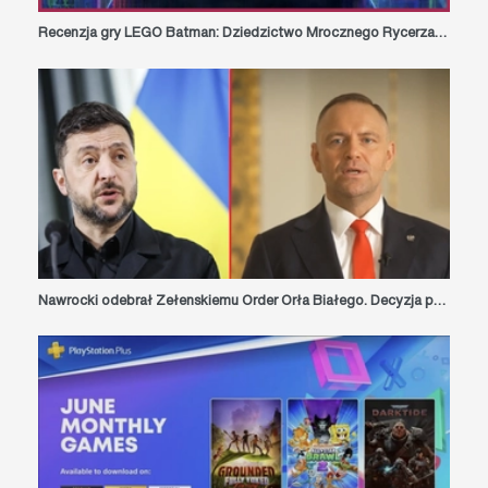
Recenzja gry LEGO Batman: Dziedzictwo Mrocznego Rycerza - klockowy Arkham pełen miłości do Batmana
Nawrocki odebrał Zełenskiemu Order Orła Białego. Decyzja po sporze o Bohaterów UPA