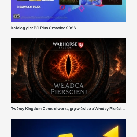
Katalog gier PS Plus Czerwiec 2026
Twórcy Kingdom Come stworzą grę w świecie Władcy Pierścieni. Fani RPG mają powody do ekscytacji