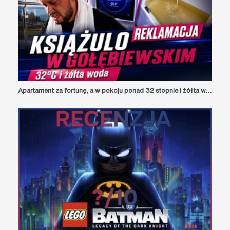
Apartament za fortunę, a w pokoju ponad 32 stopnie i żółta woda! Nagranie Książula z pobytu w nowym hotelu Gołębiewski obiegło sieć